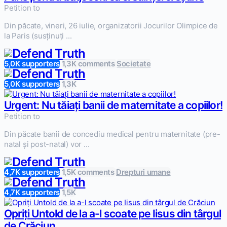
Petition to
Din păcate, vineri, 26 iulie, organizatorii Jocurilor Olimpice de
la Paris (susținuți ...
5,0K supporters
1,3K comments
Societate
5,0K supporters
1,3K
Urgent: Nu tăiați banii de maternitate a copiilor!
Petition to
Din păcate banii de concediu medical pentru maternitate (pre-
natal și post-natal) vor ...
4,7K supporters
1,5K comments
Drepturi umane
4,7K supporters
1,5K
Opriți Untold de la a-l scoate pe Iisus din târgul
de Crăciun