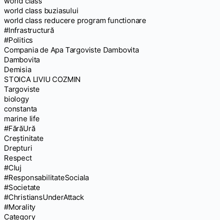
world class
world class buziasului
world class reducere program functionare
#Infrastructură
#Politics
Compania de Apa Targoviste Dambovita
Dambovita
Demisia
STOICA LIVIU COZMIN
Targoviste
biology
constanta
marine life
#FărăUră
Creștinitate
Drepturi
Respect
#Cluj
#ResponsabilitateSociala
#Societate
#ChristiansUnderAttack
#Morality
Category