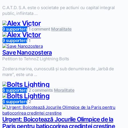
C.A.T.D. S.A. este o societate pe actiuni cu capital integral
public, infiintata ...
9 supporters
1 comment
Moralitate
9 supporters
1
Save Nanozostera
Petition to TehnoZ Lightning Bolts
Zostera marina, cunoscută și sub denumirea de „iarbă de
mare”, este una ...
6 supporters
2 comments
Moralitate
6 supporters
2
Urgent: Boicotează Jocurile Olimpice de la
Paris pentru batjocorirea credinței creștine