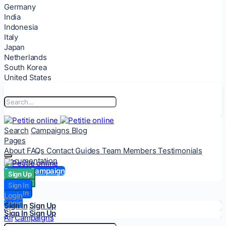
Germany
India
Indonesia
Italy
Japan
Netherlands
South Korea
United States
Search
Campaigns
Blog
Pages
About
FAQs
Contact
Guides
Team Members
Testimonials
Documentation
Start a Campaign
Sign Up
Sign Up
Sign In
Sign In
Login
Login
Sign In
Sign Up
Sign In
Sign Up
All
Campaigns