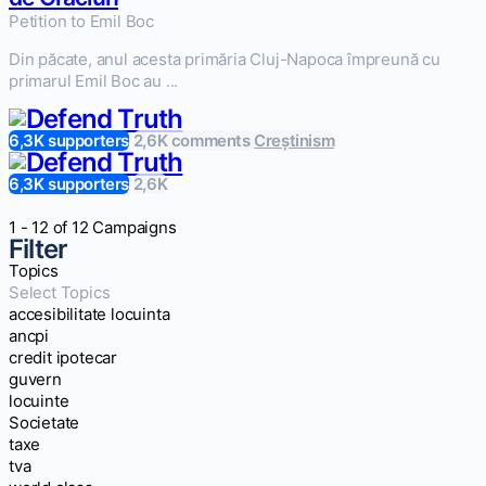
Petition to Emil Boc
Din păcate, anul acesta primăria Cluj-Napoca împreună cu
primarul Emil Boc au ...
6,3K supporters
2,6K comments
Creștinism
6,3K supporters
2,6K
1 - 12 of 12 Campaigns
Filter
Topics
Select Topics
accesibilitate locuinta
ancpi
credit ipotecar
guvern
locuinte
Societate
taxe
tva