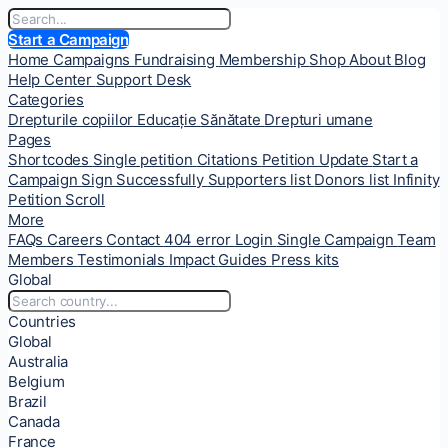
Start a Campaign
Home
Campaigns
Fundraising
Membership
Shop
About
Blog
Help Center
Support Desk
Categories
Drepturile copiilor
Educație
Sănătate
Drepturi umane
Pages
Shortcodes
Single petition
Citations
Petition Update
Start a
Campaign
Sign Successfully
Supporters list
Donors list
Infinity
Petition Scroll
More
FAQs
Careers
Contact
404 error
Login
Single Campaign
Team
Members
Testimonials
Impact
Guides
Press kits
Global
Countries
Global
Australia
Belgium
Brazil
Canada
France