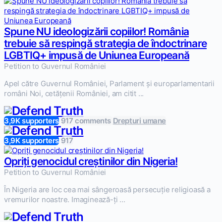
Spune NU ideologizării copiilor! România
trebuie să respingă strategia de îndoctrinare
LGBTIQ+ impusă de Uniunea Europeană
Petition to Guvernul României
Apel către Guvernul României, Parlament și europarlamentarii
români Noi, cetățenii României, am citit ...
3,9K supporters
917 comments
Drepturi umane
3,9K supporters
917
Opriți genocidul creștinilor din Nigeria!
Petition to Guvernul României
În Nigeria are loc cea mai sângeroasă persecuție religioasă a
vremurilor noastre. Imaginează-ți ...