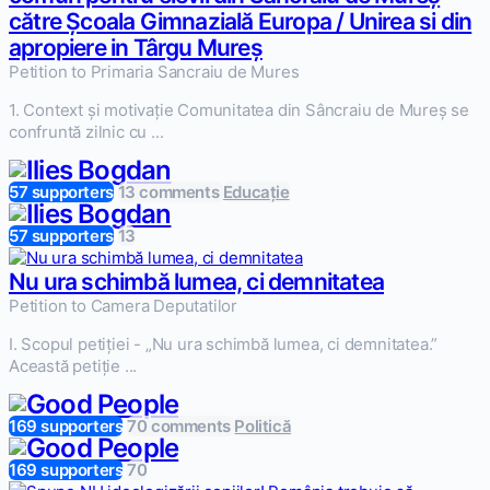
către Școala Gimnazială Europa / Unirea si din
apropiere in Târgu Mureș
Petition to Primaria Sancraiu de Mures
1. Context și motivație Comunitatea din Sâncraiu de Mureș se
confruntă zilnic cu ...
57 supporters
13 comments
Educație
57 supporters
13
Nu ura schimbă lumea, ci demnitatea
Petition to Camera Deputatilor
I. Scopul petiției - „Nu ura schimbă lumea, ci demnitatea.”
Această petiție ...
169 supporters
70 comments
Politică
169 supporters
70