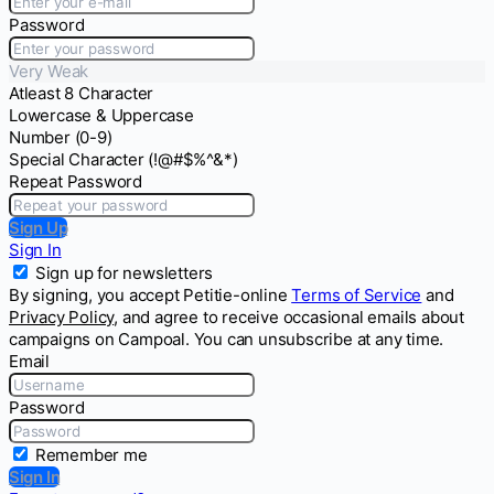
Password
Very Weak
Atleast 8 Character
Lowercase & Uppercase
Number (0-9)
Special Character (!@#$%^&*)
Repeat Password
Sign Up
Sign In
Sign up for newsletters
By signing, you accept Petitie-online
Terms of Service
and
Privacy Policy
, and agree to receive occasional emails about
campaigns on Campoal. You can unsubscribe at any time.
Email
Password
Remember me
Sign In