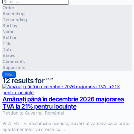
Order
Ascending
Descending
Sort by
Name
Author
Title
Date
Views
Comments
Supporters
Filter
12
results for “
”
Amânați până în decembrie 2026 majorarea
TVA la 21% pentru locuințe
Petition to Guvernul României
🚨 ATENȚIE: Săptămâna aceasta, Guvernul votează dacă prețul
apartamentelor va crește cu ...