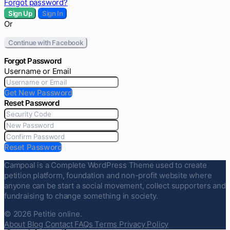
Forgot password?
Sign Up
Sign In
Or
Continue with Facebook
Forgot Password
Username or Email
Get New Password
Reset Password
Reset Password
Campoal is a Complete WordPress Theme used to create
petition platform, foundation and non-profit website where
anyone can be start a social movement, collect supporters and
fundraising to change something in society.
© 2026 Petitie online.
About
Blog
Contact
FAQs
Terms
Privacy Policy