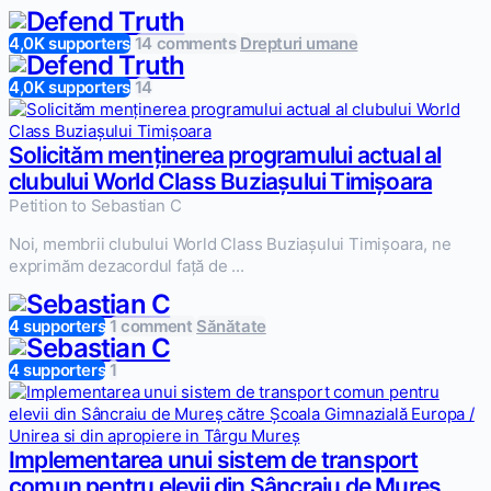
4,0K supporters
14 comments
Drepturi umane
4,0K supporters
14
Solicităm menținerea programului actual al
clubului World Class Buziașului Timișoara
Petition to Sebastian C
Noi, membrii clubului World Class Buziașului Timișoara, ne
exprimăm dezacordul față de ...
4 supporters
1 comment
Sănătate
4 supporters
1
Implementarea unui sistem de transport
comun pentru elevii din Sâncraiu de Mureș