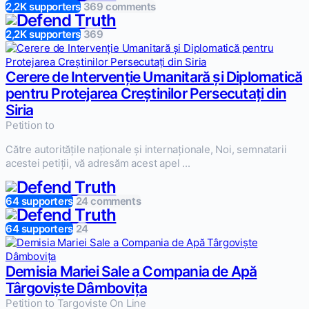
2,2K supporters
369 comments
2,2K supporters
369
Cerere de Intervenție Umanitară și Diplomatică
pentru Protejarea Creștinilor Persecutați din
Siria
Petition to
Către autoritățile naționale și internaționale, Noi, semnatarii
acestei petiții, vă adresăm acest apel ...
64 supporters
24 comments
64 supporters
24
Demisia Mariei Sale a Compania de Apă
Târgoviște Dâmbovița
Petition to Targoviste On Line