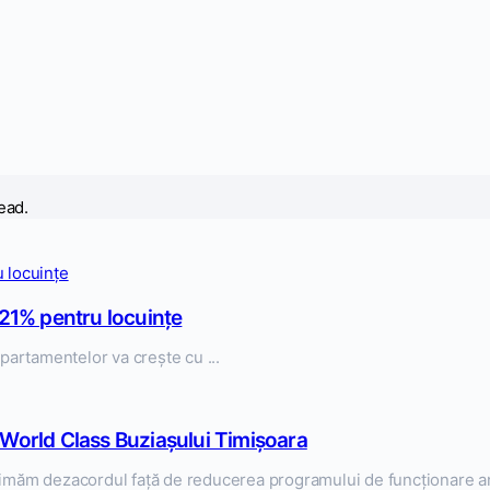
ead.
21% pentru locuințe
artamentelor va crește cu ...
 World Class Buziașului Timișoara
imăm dezacordul față de reducerea programului de funcționare anu