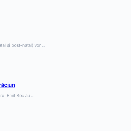
l și post-natal) vor ...
Crăciun
ul Emil Boc au ...