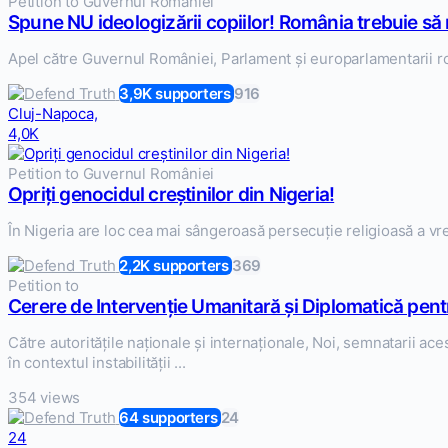
Petition to Guvernul României
Spune NU ideologizării copiilor! România trebuie s
Apel către Guvernul României, Parlament și europarlamentarii rom
3,9K supporters
916
Cluj-Napoca,
4,0K
Petition to Guvernul României
Opriți genocidul creștinilor din Nigeria!
În Nigeria are loc cea mai sângeroasă persecuție religioasă a vre
2,2K supporters
369
Petition to
Cerere de Intervenție Umanitară și Diplomatică pentr
Către autoritățile naționale și internaționale, Noi, semnatarii ac
în contextul instabilității ...
354 views
64 supporters
24
24