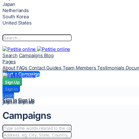
Japan
Netherlands
South Korea
United States
Search
Campaigns
Blog
Pages
About
FAQs
Contact
Guides
Team Members
Testimonials
Docum
Start a Campaign
Sign Up
Sign Up
Sign In
Sign In
Login
Login
Sign In
Sign Up
Sign In
Sign Up
Campaigns