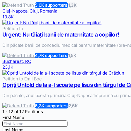
5,0K supporters
1,3K
Cluj-Napoca, Cluj, Romania
13,8K
Petition to
Urgent: Nu tăiați banii de maternitate a copiilor!
Din păcate banii de concediu medical pentru maternitate (pre-nata
4,7K supporters
1,5K
Bucharest, RO
23,1K
Petition to Emil Boc
Opriți Untold de la a-l scoate pe Iisus din târgul de 
Din păcate, anul acesta primăria Cluj-Napoca împreună cu primar
6,3K supporters
2,6K
1 - 12 of 12 Petitions
First Name
Last Name