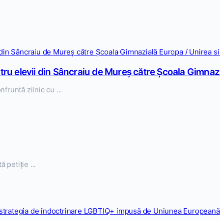
u elevii din Sâncraiu de Mureș către Școala Gimnazia
runtă zilnic cu ...
 petiție ...