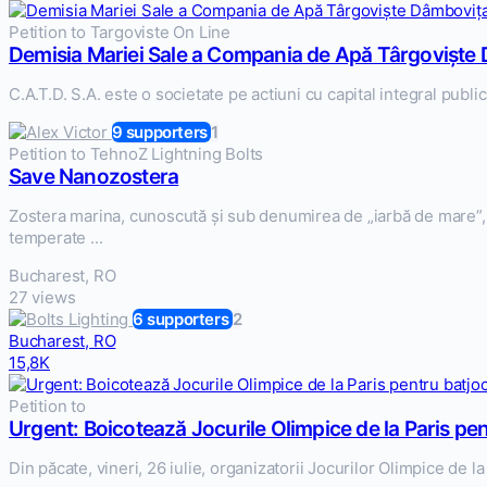
Petition to Targoviste On Line
Demisia Mariei Sale a Compania de Apă Târgoviște
C.A.T.D. S.A. este o societate pe actiuni cu capital integral public, 
9 supporters
1
Petition to TehnoZ Lightning Bolts
Save Nanozostera
Zostera marina, cunoscută și sub denumirea de „iarbă de mare”,
temperate ...
Bucharest, RO
27 views
6 supporters
2
Bucharest, RO
15,8K
Petition to
Urgent: Boicotează Jocurile Olimpice de la Paris pen
Din păcate, vineri, 26 iulie, organizatorii Jocurilor Olimpice de la P