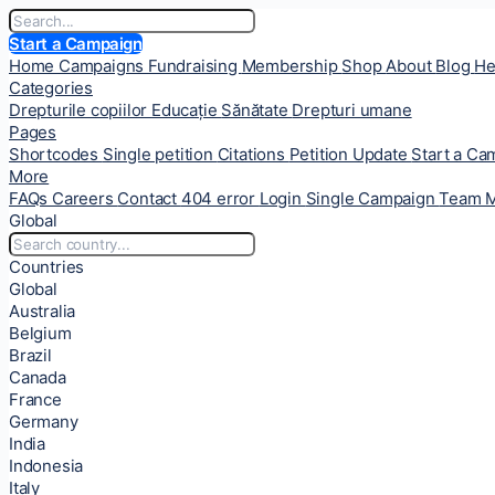
Start a Campaign
Home
Campaigns
Fundraising
Membership
Shop
About
Blog
He
Categories
Drepturile copiilor
Educație
Sănătate
Drepturi umane
Pages
Shortcodes
Single petition
Citations
Petition Update
Start a C
More
FAQs
Careers
Contact
404 error
Login
Single Campaign
Team 
Global
Countries
Global
Australia
Belgium
Brazil
Canada
France
Germany
India
Indonesia
Italy