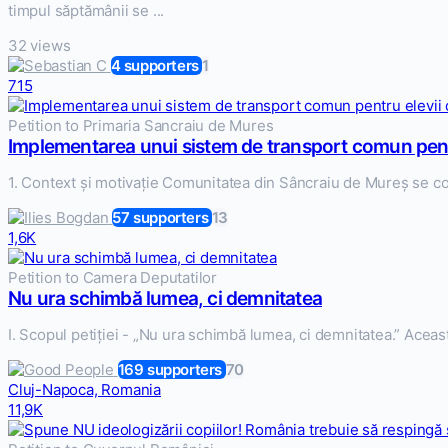
timpul săptămânii se ...
32 views
4 supporters
1
715
Petition to Primaria Sancraiu de Mures
Implementarea unui sistem de transport comun pentr
1. Context și motivație Comunitatea din Sâncraiu de Mureș se conf
57 supporters
13
1,6K
Petition to Camera Deputatilor
Nu ura schimbă lumea, ci demnitatea
I. Scopul petiției - „Nu ura schimbă lumea, ci demnitatea.” Această
169 supporters
70
Cluj-Napoca, Romania
11,9K