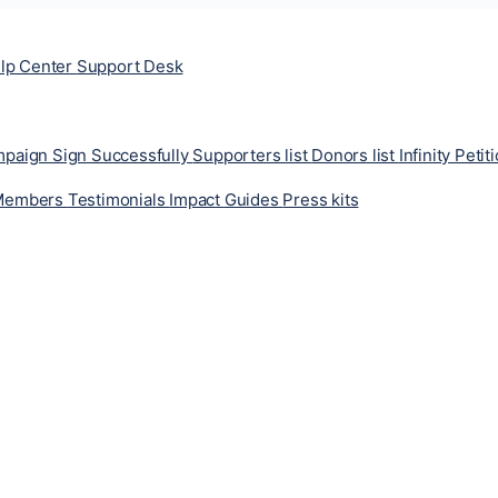
lp Center
Support Desk
ampaign
Sign Successfully
Supporters list
Donors list
Infinity Petit
Members
Testimonials
Impact
Guides
Press kits