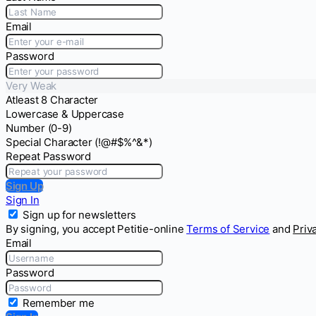
Email
Password
Very Weak
Atleast 8 Character
Lowercase & Uppercase
Number (0-9)
Special Character (!@#$%^&*)
Repeat Password
Sign Up
Sign In
Sign up for newsletters
By signing, you accept Petitie-online
Terms of Service
and
Priv
Email
Password
Remember me