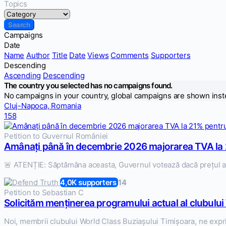
Topics
Campaigns
Date
Name
Author
Title
Date
Views
Comments
Supporters
Descending
Ascending
Descending
The country you selected has no campaigns found.
No campaigns in your country, global campaigns are shown inst
Cluj-Napoca, Romania
158
Petition to Guvernul României
Amânați până în decembrie 2026 majorarea TVA la 
🚨 ATENȚIE: Săptămâna aceasta, Guvernul votează dacă prețul ap
4,0K supporters
14
Petition to Sebastian C
Solicităm menținerea programului actual al clubului
Noi, membrii clubului World Class Buziașului Timișoara, ne expr